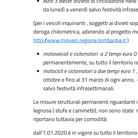
euro 3 diesel
: divieto di circolazione nel
da lunedì a venerdì salvo festività infrase
(per i veicoli inquinanti , soggetti ai divieti so
deroga chilometrica, aderendo al progetto 
http://www.movein.regione.lombardia.it
)
motoveicoli e ciclomotori a 2 tempi euro 0
permanentemente, su tutto il territorio r
motocicli e ciclomotori a due tempi euro 1
,
ottobre
e fino al 31
marzo
di ogni anno, 
salvo festività infrasettimanali.
Le misure strutturali permanenti riguardanti 
legnosa ( stufe e caminetti), non sono state
riportano tuttavia per comodità:
dall'1.01.2020 è in vigore su tutto il territorio