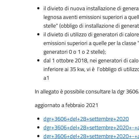
il divieto di nuova installazione di gener
legnosa aventi emissioni superiori a quell
stelle" (obbligo di installazione di genera
il divieto di utilizzo di generatori di cal
emissioni superiori a quelle per la classe "t
generatori 0 o 1 o 2 stelle);
dal
1 ottobre 2018
, nei generatori di ca
inferiore ai 35 kw, vi è l’obbligo di utilizzo
a1
In allegato è possibile consultare la dgr 3606/
aggiornato a febbraio 2021
dgr+3606+del+28+settembre+2020
dgr+3606+del+28+settembre+2020+-+a
dgr+3606+del+28+settembre+2020+-+a