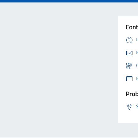
Cont
Prob