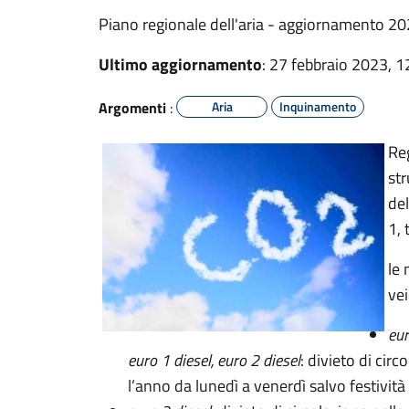
Piano regionale dell'aria - aggiornamento 2
Ultimo aggiornamento
: 27 febbraio 2023, 1
Argomenti
:
Aria
Inquinamento
Re
str
del
1, 
le 
vei
eur
euro 1 diesel, euro 2 diesel
: divieto di cir
l’anno da lunedì a venerdì salvo festività 