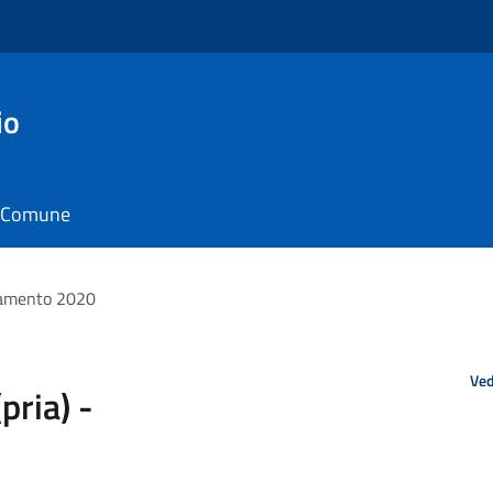
io
il Comune
rnamento 2020
Ved
pria) -