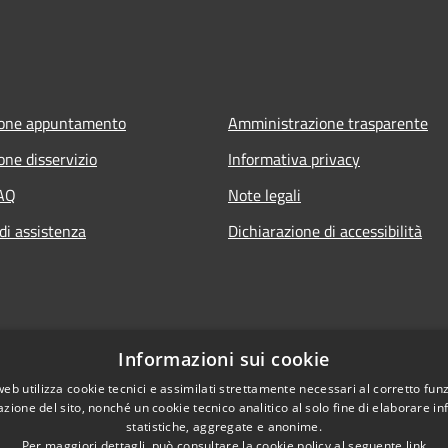
ione appuntamento
Amministrazione trasparente
one disservizio
Informativa privacy
FAQ
Note legali
di assistenza
Dichiarazione di accessibilità
Informazioni sui cookie
web utilizza cookie tecnici e assimilati strettamente necessari al corretto fu
azione del sito, nonché un cookie tecnico analitico al solo fine di elaborare i
statistiche, aggregate e anonime.
Per maggiori dettagli, può consultare la cookie policy al seguente
link