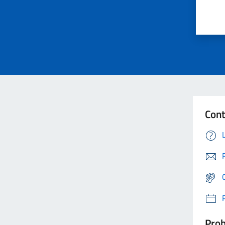
Cont
Prob