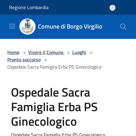
Salta al contenuto principale
Regione Lombardia
Comune di Borgo Virgilio
Home
>
Vivere il Comune
>
Luoghi
>
Pronto soccorso
>
Ospedale Sacra Famiglia Erba PS Ginecologico
Ospedale Sacra
Famiglia Erba PS
Ginecologico
Ospedale Sacra Famiglia Erba PS Ginecologico