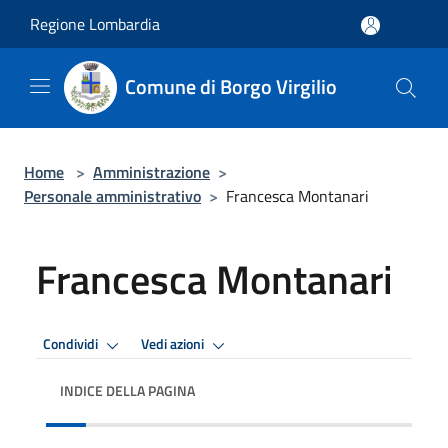
Salta al contenuto principale
Regione Lombardia
Comune di Borgo Virgilio
Home
>
Amministrazione
>
Personale amministrativo
>
Francesca Montanari
Francesca Montanari
Condividi
Vedi azioni
INDICE DELLA PAGINA