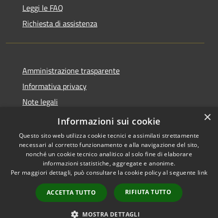
Leggi le FAQ
Richiesta di assistenza
Amministrazione trasparente
Informativa privacy
Note legali
×
Dichiarazione di accessibilità
Informazioni sui cookie
Questo sito web utilizza cookie tecnici e assimilati strettamente
necessari al corretto funzionamento e alla navigazione del sito,
nonché un cookie tecnico analitico al solo fine di elaborare
informazioni statistiche, aggregate e anonime.
RSS
Copyright © 2026 • Comune di
Per maggiori dettagli, può consultare la cookie policy al seguente
link
Accessibilità
Borgo Virgilio • Powered by
Privacy
Municipium
Accesso
•
RIFIUTA TUTTO
ACCETTA TUTTO
Cookie
redazione
Mappa del sito
MOSTRA DETTAGLI